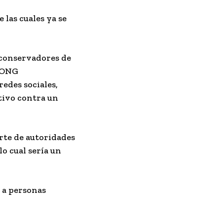
 las cuales ya se
s conservadores de
a ONG
edes sociales,
ativo contra un
arte de autoridades
lo cual sería un
 a personas