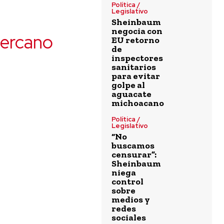
Política /
Legislativo
Sheinbaum
negocia con
cercano
EU retorno
de
inspectores
sanitarios
para evitar
golpe al
aguacate
michoacano
Política /
Legislativo
“No
buscamos
censurar”:
Sheinbaum
niega
control
sobre
medios y
redes
sociales