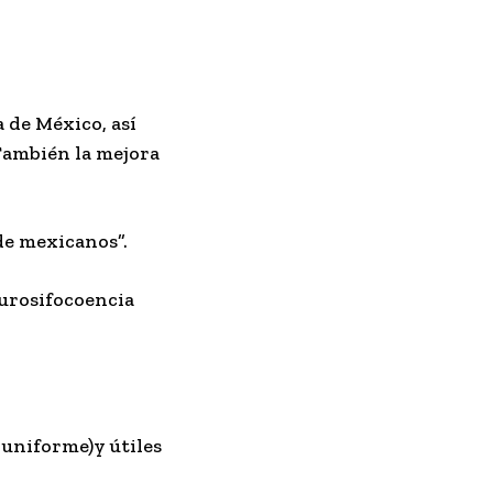
a de México, así
 También la mejora
de mexicanos”.
aurosifocoencia
 uniforme)y útiles