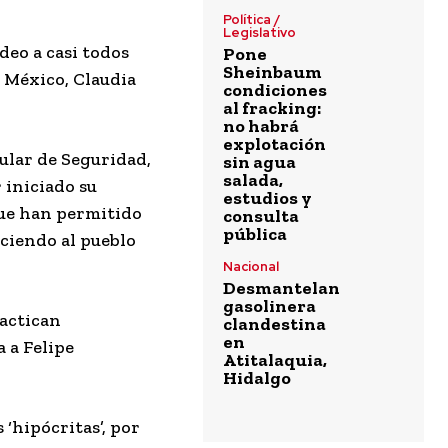
Política /
Legislativo
deo a casi todos
Pone
Sheinbaum
e México, Claudia
condiciones
al fracking:
no habrá
explotación
ular de Seguridad,
sin agua
salada,
 iniciado su
estudios y
que han permitido
consulta
pública
eciendo al pueblo
Nacional
Desmantelan
gasolinera
ractican
clandestina
en
 a Felipe
Atitalaquia,
Hidalgo
‘hipócritas’, por