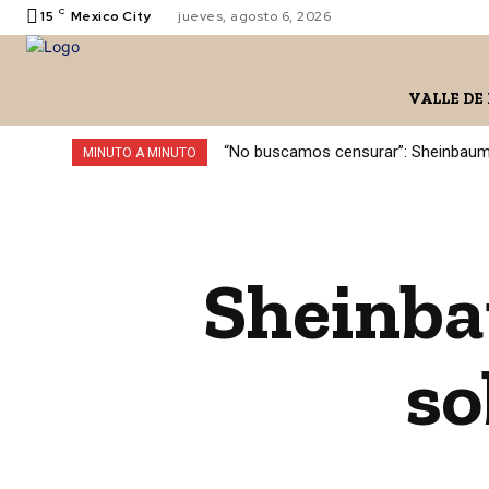
C
15
Mexico City
jueves, agosto 6, 2026
VALLE DE
“No buscamos censurar”: Sheinbaum 
MINUTO A MINUTO
Sheinba
so