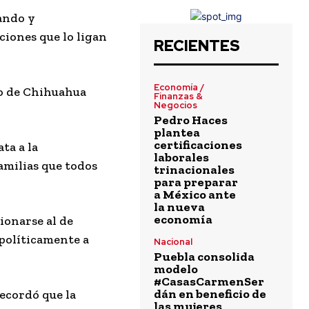
ando y
iones que lo ligan
RECIENTES
Economía /
no de Chihuahua
Finanzas &
Negocios
Pedro Haces
plantea
certificaciones
ta a la
laborales
amilias que todos
trinacionales
para preparar
a México ante
la nueva
economía
ionarse al de
 políticamente a
Nacional
Puebla consolida
modelo
#CasasCarmenSer
dán en beneficio de
ecordó que la
las mujeres