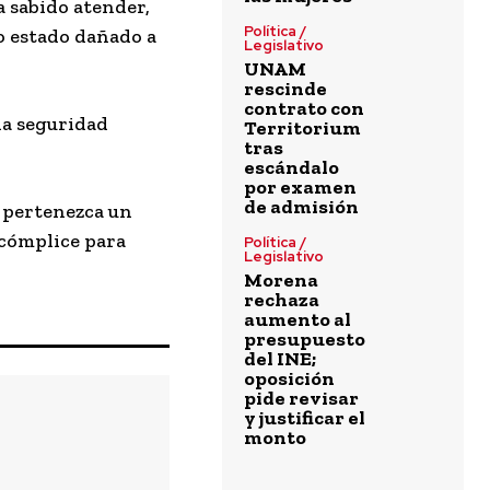
a sabido atender,
Política /
ro estado dañado a
Legislativo
UNAM
rescinde
contrato con
la seguridad
Territorium
tras
escándalo
por examen
de admisión
e pertenezca un
 cómplice para
Política /
Legislativo
Morena
rechaza
aumento al
presupuesto
del INE;
oposición
pide revisar
y justificar el
monto