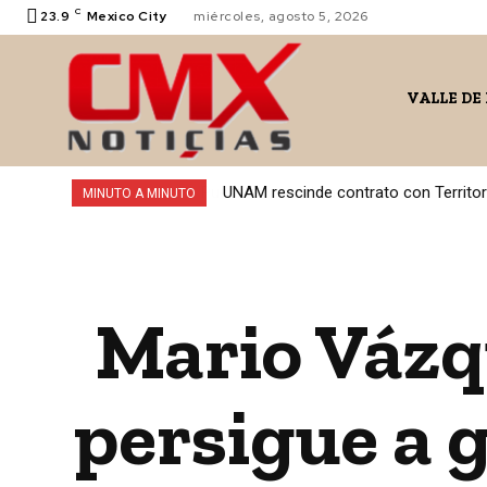
C
23.9
Mexico City
miércoles, agosto 5, 2026
VALLE DE
UNAM rescinde contrato con Territo
MINUTO A MINUTO
Mario Vázq
persigue a 