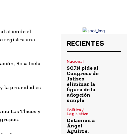
al atiende el
e registra una
RECIENTES
Nacional
ación, Rosa Icela
SCJN pide al
Congreso de
Jalisco
eliminar la
y la prioridad es
figura de la
adopción
simple
Política /
 como
Los Tlacos y
Legislativo
 grupos.
Detienen a
Ángel
Aguirre,