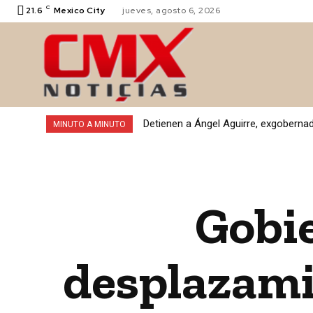
C
21.6
Mexico City
jueves, agosto 6, 2026
VALLE DE
Detienen a Ángel Aguirre, exgobernad
MINUTO A MINUTO
Gobie
desplazamie