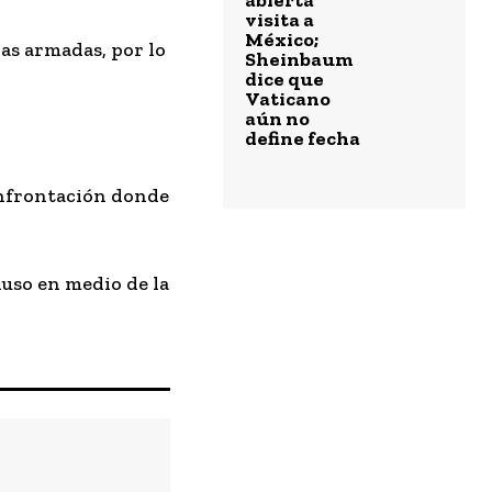
abierta
visita a
México;
as armadas, por lo
Sheinbaum
dice que
Vaticano
aún no
define fecha
confrontación donde
cluso en medio de la