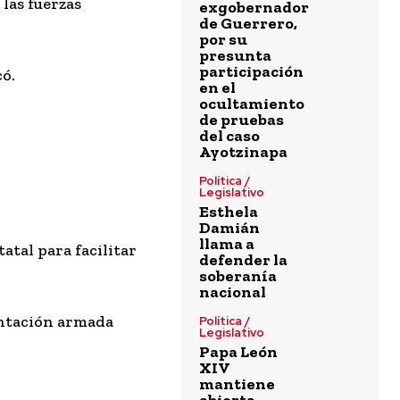
 las fuerzas
exgobernador
de Guerrero,
por su
presunta
participación
có.
en el
ocultamiento
de pruebas
del caso
Ayotzinapa
Política /
Legislativo
Esthela
Damián
llama a
atal para facilitar
defender la
soberanía
nacional
ontación armada
Política /
Legislativo
Papa León
XIV
mantiene