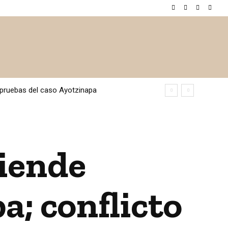
 / ESPECTÁCULOS
CIENCIA / TECNOLOGÍA
INTERNAC
e pruebas del caso Ayotzinapa
tiende
a; conflicto