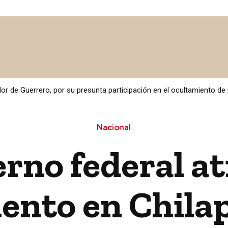
 MÉXICO
POLÍTICA / LEGISLATIVO
SALUD
CULTURA
or de Guerrero, por su presunta participación en el ocultamiento d
Nacional
rno federal a
nto en Chilap