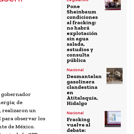
Pone
Sheinbaum
condiciones
al fracking:
no habrá
explotación
sin agua
salada,
estudios y
consulta
pública
Nacional
Desmantelan
gasolinera
clandestina
en
el gobernador
Atitalaquia,
ergía; de
Hidalgo
, realizaron un
Nacional
 para observar los
Fracking
vuelve al
nte de México.
debate: