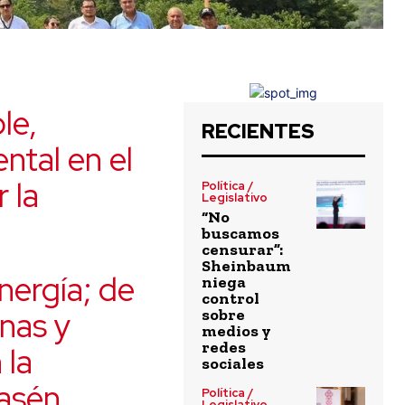
le,
RECIENTES
ntal en el
 la
Política /
Legislativo
“No
buscamos
censurar”:
Sheinbaum
nergía; de
niega
control
enas y
sobre
medios y
redes
 la
sociales
asén.
Política /
Legislativo