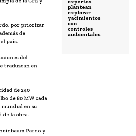
impia de la CFE y
expertos
plantean
explorar
yacimientos
con
rdo, por priorizar
controles
 además de
ambientales
el país.
uciones del
se traduzcan en
cidad de 240
bulbo de 80 MW cada
l mundial en su
 de la obra.
 Sheinbaum Pardo y