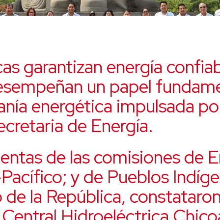
cas garantizan energía confiab
desempeñan un papel fundame
anía energética impulsada por
ecretaria de Energía.
dentas de las comisiones de E
Pacífico; y de Pueblos Indíg
de la República, constataron
 Central Hidroeléctrica Chico