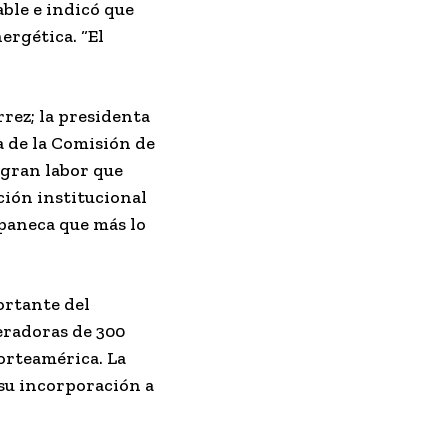
able e indicó que
ergética. “El
rrez; la presidenta
 de la Comisión de
 gran labor que
ción institucional
apaneca que más lo
ortante del
eradoras de 300
Norteamérica. La
 su incorporación a