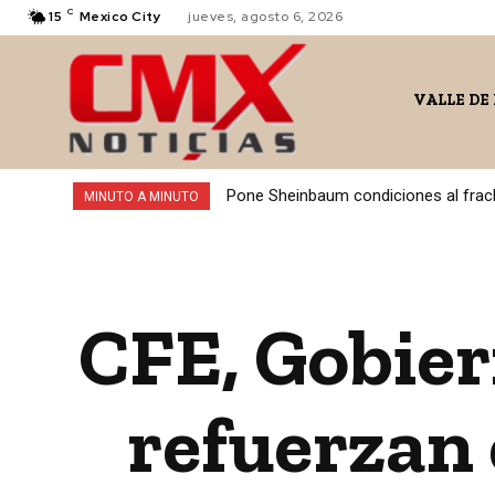
C
15
Mexico City
jueves, agosto 6, 2026
VALLE DE
Pone Sheinbaum condiciones al fracking
Desmantelan gasolinera clandestina 
MINUTO A MINUTO
CFE, Gobier
refuerzan 