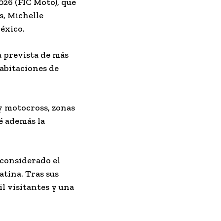
026 (FIC Moto), que
s, Michelle
éxico.
a prevista de más
habitaciones de
y motocross, zonas
é además la
 considerado el
tina. Tras sus
il visitantes y una