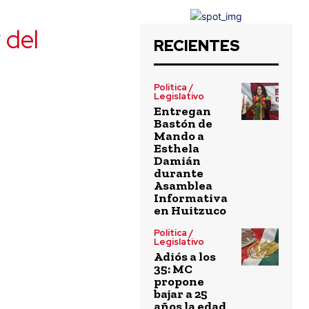
 del
RECIENTES
Política /
Legislativo
Entregan
Bastón de
Mando a
Esthela
Damián
durante
Asamblea
Informativa
en Huitzuco
Política /
Legislativo
Adiós a los
35: MC
propone
bajar a 25
años la edad