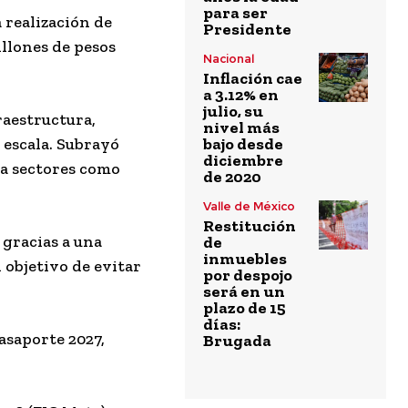
para ser
 realización de
Presidente
llones de pesos
Nacional
Inflación cae
a 3.12% en
julio, su
raestructura,
nivel más
bajo desde
 escala. Subrayó
diciembre
 a sectores como
de 2020
Valle de México
Restitución
 gracias a una
de
inmuebles
 objetivo de evitar
por despojo
será en un
plazo de 15
días:
asaporte 2027,
Brugada