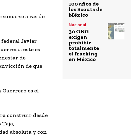
100 años de
los Scouts de
México
 sumarse a ras de
Nacional
30 ONG
exigen
 federal Javier
prohibir
totalmente
uerrero: este es
el fracking
enestar de
en México
convicción de que
n Guerrero es el
ara construir desde
 Taja,
dad absoluta y con