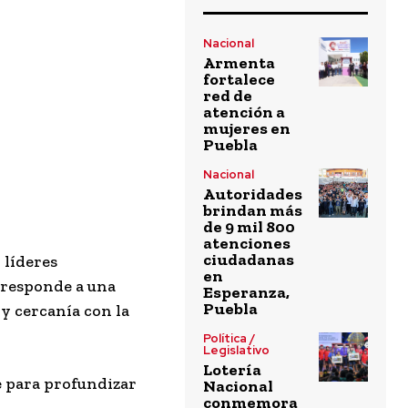
Nacional
Armenta
fortalece
red de
atención a
mujeres en
Puebla
Nacional
Autoridades
brindan más
de 9 mil 800
atenciones
ciudadanas
 líderes
en
 responde a una
Esperanza,
Puebla
y cercanía con la
Política /
Legislativo
Lotería
e para profundizar
Nacional
conmemora