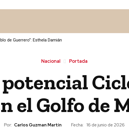
 MÉXICO
POLÍTICA / LEGISLATIVO
SALUD
CULTURA
blo de Guerrero”: Esthela Damián
Nacional
Portada
 potencial Cic
n el Golfo de 
Por:
Carlos Guzman Martín
Fecha:
16 de junio de 2026