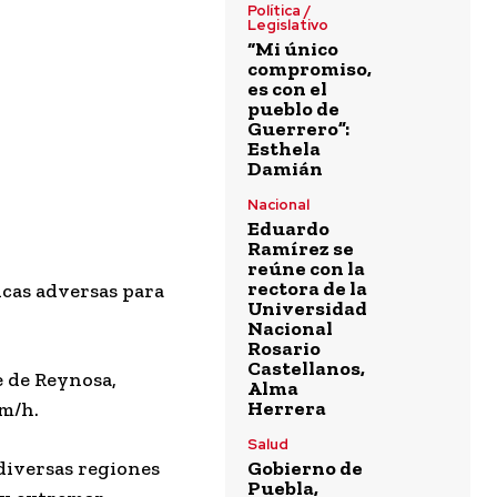
Política /
Legislativo
“Mi único
compromiso,
es con el
pueblo de
Guerrero”:
Esthela
Damián
Nacional
Eduardo
Ramírez se
reúne con la
rectora de la
icas adversas para
Universidad
Nacional
Rosario
Castellanos,
e de Reynosa,
Alma
Herrera
km/h.
Salud
Gobierno de
diversas regiones
Puebla,