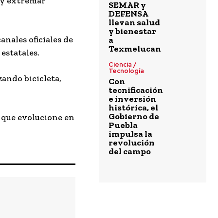
 y extremar
SEMAR y
DEFENSA
llevan salud
y bienestar
nales oficiales de
a
Texmelucan
estatales.
Ciencia /
Tecnología
zando bicicleta,
Con
tecnificación
e inversión
histórica, el
Gobierno de
e que evolucione en
Puebla
impulsa la
revolución
del campo