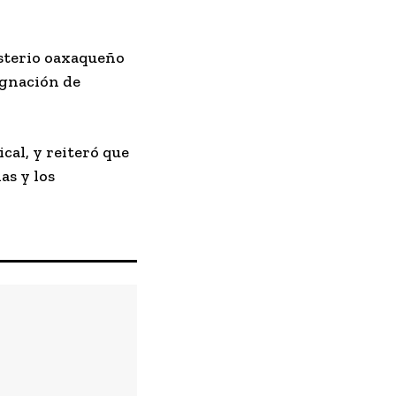
isterio oaxaqueño
ignación de
cal, y reiteró que
as y los