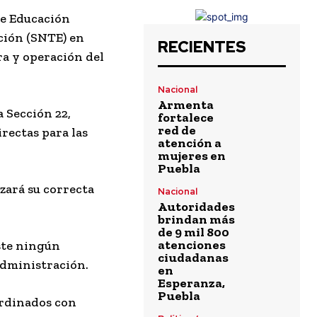
de Educación
ación (SNTE) en
RECIENTES
ra y operación del
Nacional
Armenta
 Sección 22,
fortalece
red de
rectas para las
atención a
mujeres en
Puebla
zará su correcta
Nacional
Autoridades
brindan más
de 9 mil 800
atenciones
iste ningún
ciudadanas
administración.
en
Esperanza,
Puebla
ordinados con