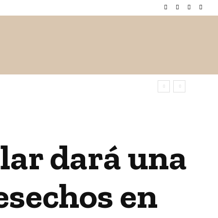
 / ESPECTÁCULOS
CIENCIA / TECNOLOGÍA
INTERNAC
lar dará una
esechos en