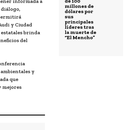
de 100
ntener informada a
millones de
 diálogo,
dólares por
sus
permitirá
principales
 Audi y Ciudad
líderes tras
la muerte de
 estatales brinda
“El Mencho”
neficios del
conferencia
 ambientales y
zada que
y mejores