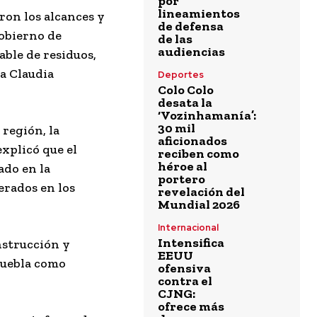
por
lineamientos
ron los alcances y
de defensa
Gobierno de
de las
audiencias
ble de residuos,
a Claudia
Deportes
Colo Colo
desata la
‘Vozinhamanía’:
30 mil
 región, la
aficionados
xplicó que el
reciben como
héroe al
ado en la
portero
nerados en los
revelación del
Mundial 2026
Internacional
Intensifica
nstrucción y
EEUU
 Puebla como
ofensiva
contra el
CJNG:
ofrece más