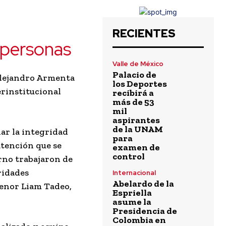
RECIENTES
e personas
Valle de México
Palacio de
Alejandro Armenta
los Deportes
erinstitucional
recibirá a
más de 53
mil
aspirantes
de la UNAM
dar la integridad
para
atención que se
examen de
control
erno trabajaron de
ridades
Internacional
Abelardo de la
menor Liam Tadeo,
Espriella
.
asume la
Presidencia de
Colombia en