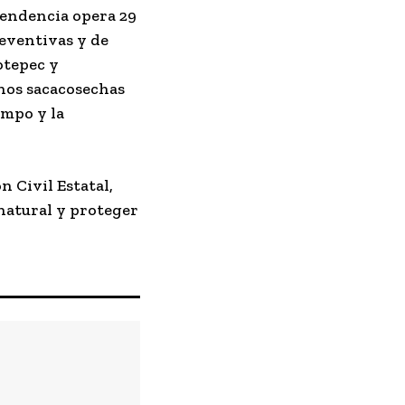
ependencia opera 29
reventivas y de
otepec y
inos sacacosechas
ampo y la
 Civil Estatal,
natural y proteger