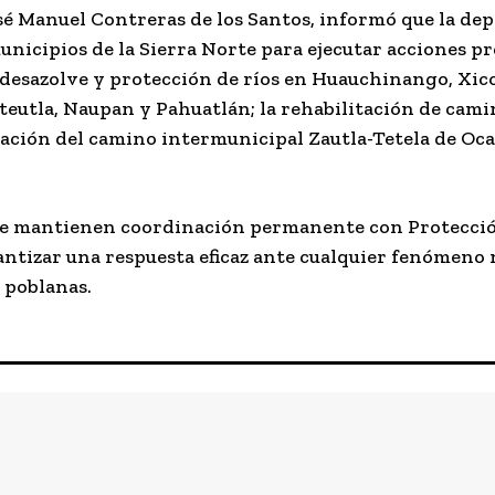
José Manuel Contreras de los Santos, informó que la d
nicipios de la Sierra Norte para ejecutar acciones p
l desazolve y protección de ríos en Huauchinango, Xic
uateutla, Naupan y Pahuatlán; la rehabilitación de cam
iación del camino intermunicipal Zautla-Tetela de Oc
que mantienen coordinación permanente con Protección
ntizar una respuesta eficaz ante cualquier fenómeno 
s poblanas.