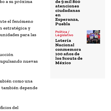
mbo a su próxima
de 9 mil 800
atenciones
ciudadanas
en
Esperanza,
ante el fenómeno
Puebla
n estratégica y
Política /
unidades para las
Legislativo
Lotería
Nacional
conmemora
100 años de
ducción
los Scouts de
 impulsando nuevas
México
también como una
ad también depende
ficios del