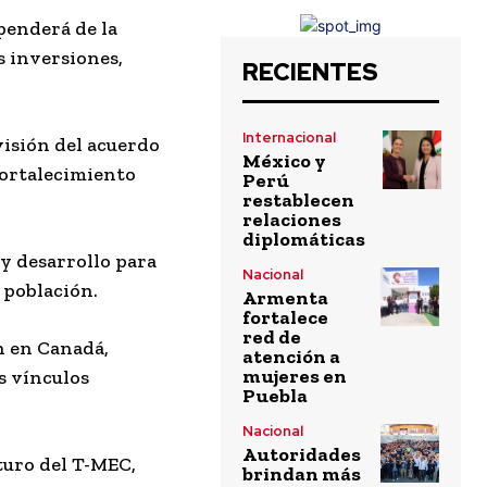
penderá de la
s inversiones,
RECIENTES
Internacional
visión del acuerdo
México y
fortalecimiento
Perú
restablecen
relaciones
diplomáticas
 y desarrollo para
Nacional
a población.
Armenta
fortalece
red de
n en Canadá,
atención a
mujeres en
s vínculos
Puebla
Nacional
Autoridades
turo del T-MEC,
brindan más