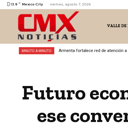
C
13.9
Mexico City
viernes, agosto 7, 2026
VALLE DE
Armenta fortalece red de atención a
MINUTO A MINUTO
Futuro eco
ese conve