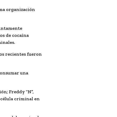
sma organización
esuntamente
os de cocaína
inales.
os recientes fueron
 consumar una
ión; Freddy “N”,
célula criminal en