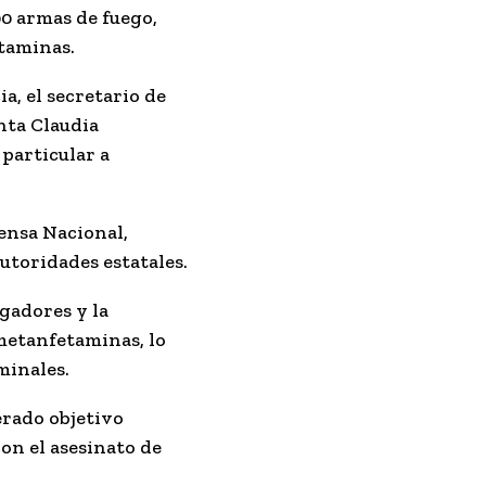
00 armas de fuego,
etaminas.
a, el secretario de
enta Claudia
 particular a
fensa Nacional,
autoridades estatales.
gadores y la
 metanfetaminas, lo
minales.
erado objetivo
on el asesinato de