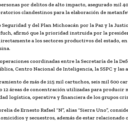
 personas por delitos de alto impacto, asegurado mil 4
ratorios clandestinos para la elaboración de metanf
 Seguridad y del Plan Michoacán por la Paz y la Justici
rfuch
, afirmó que la prioridad instruida por la presid
directamente a los sectores productivos del estado, en
sina.
 operaciones coordinadas entre la Secretaría de la De
blica, Centro Nacional de Inteligencia, la SSPC y las 
amiento de más de 215 mil cartuchos, seis mil 600 car
mo 12 áreas de concentración utilizadas para producir
dad logística, operativa y financiera de los grupos cri
orelia de
Ernesto Rafael “N”, alias “Sierra Uno”
, consid
omicidios y secuestros, además de estar relacionado c