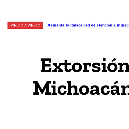
VALLE DE MÉXICO
POLÍTICA / LEGISLATIVO
S
Armenta fortalece red de atención a mujer
MINUTO A MINUTO
Extorsión,
Michoacán