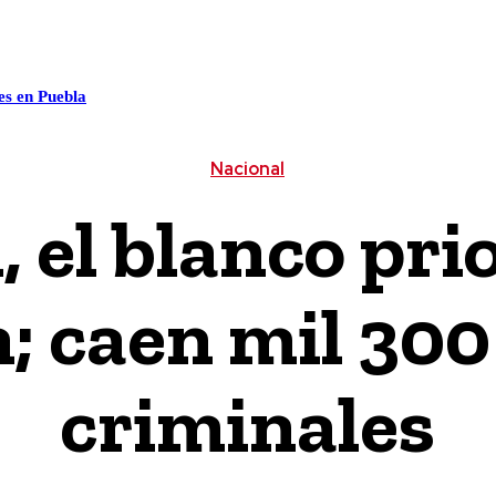
ALUD
CULTURA / ESPECTÁCULOS
CIENCIA / TECNOLO
es en Puebla
Nacional
 el blanco pri
; caen mil 300
criminales