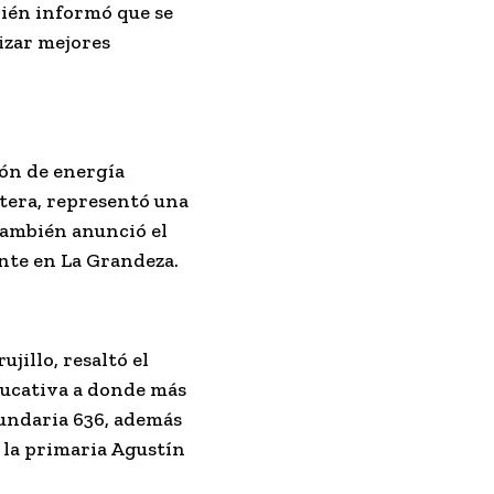
bién informó que se
izar mejores
ión de energía
tera, representó una
 También anunció el
nte en La Grandeza.
jillo, resaltó el
ducativa a donde más
cundaria 636, además
n la primaria Agustín