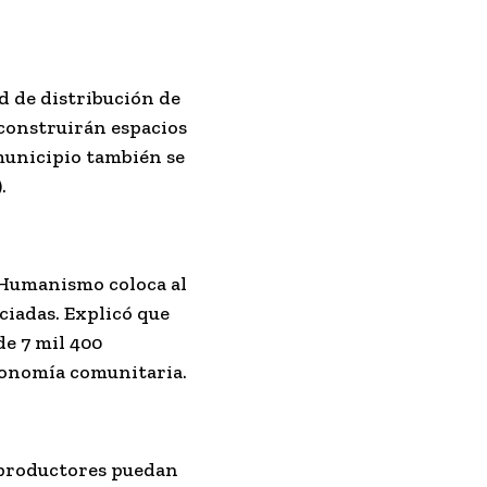
d de distribución de
 construirán espacios
 municipio también se
.
n Humanismo coloca al
iciadas. Explicó que
de 7 mil 400
economía comunitaria.
s productores puedan