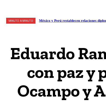
VALLE DE MÉXICO
POLÍTICA / LEGISLATIVO
S
México y Perú restablecen relaciones diplo
MINUTO A MINUTO
Eduardo Ram
con paz y 
Ocampo y A