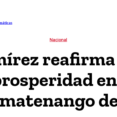
ALUD
CULTURA / ESPECTÁCULOS
CIENCIA / TECNOLO
máticas
Nacional
írez reafirm
prosperidad en
matenango de 