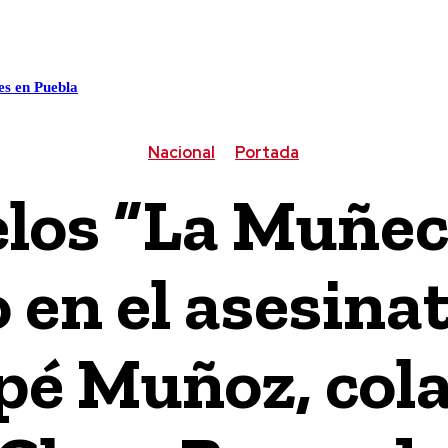
ALUD
CULTURA / ESPECTÁCULOS
CIENCIA / TECNOLO
es en Puebla
Nacional
Portada
los “La Muñec
 en el asesin
é Muñoz, col