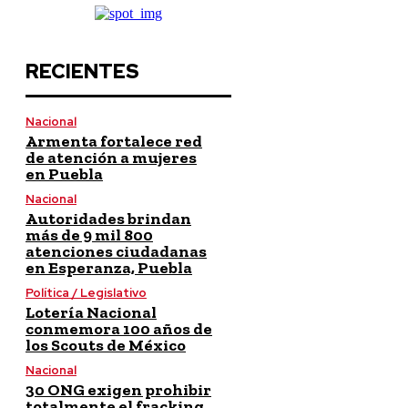
RECIENTES
Nacional
Armenta fortalece red
de atención a mujeres
en Puebla
Nacional
Autoridades brindan
más de 9 mil 800
atenciones ciudadanas
en Esperanza, Puebla
Política / Legislativo
Lotería Nacional
conmemora 100 años de
los Scouts de México
Nacional
30 ONG exigen prohibir
totalmente el fracking