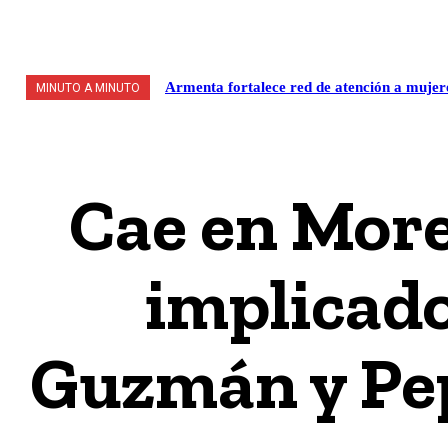
VALLE DE MÉXICO
POLÍTICA / LEGISLATIVO
S
Armenta fortalece red de atención a mujer
MINUTO A MINUTO
Cae en More
implicado
Guzmán y Pep