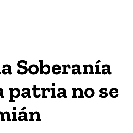
GÍA
INTERNACIONAL
ECONOMÍA / FINANZAS & NEGO
la Soberanía
 patria no se
amián