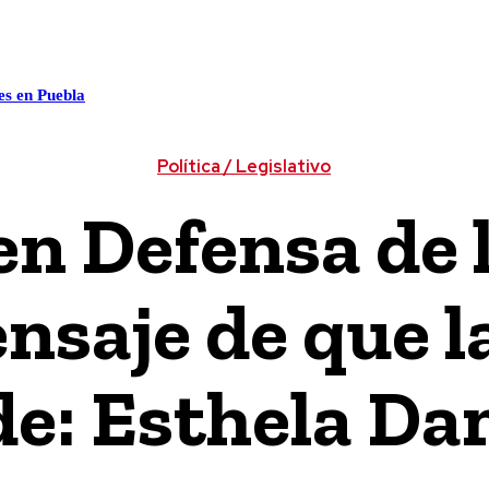
ALUD
CULTURA / ESPECTÁCULOS
CIENCIA / TECNOLO
es en Puebla
Política / Legislativo
n Defensa de 
nsaje de que la
e: Esthela D