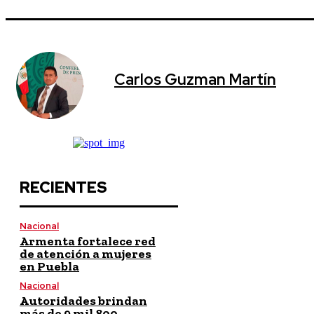
Carlos Guzman Martín
RECIENTES
Nacional
Armenta fortalece red
de atención a mujeres
en Puebla
Nacional
Autoridades brindan
más de 9 mil 800