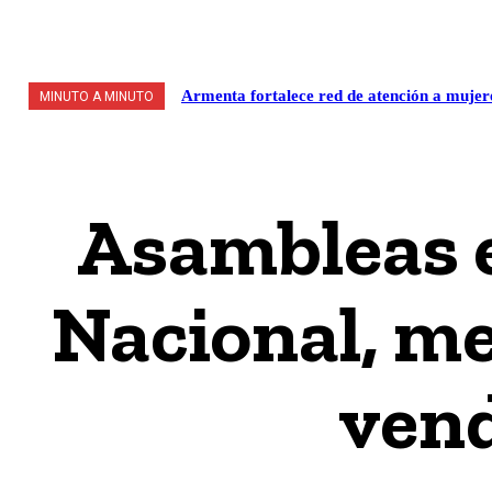
VALLE DE MÉXICO
POLÍTICA / LEGISLATIVO
S
Armenta fortalece red de atención a mujer
MINUTO A MINUTO
Asambleas e
Nacional, me
vend