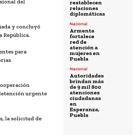
sional del
restablecen
relaciones
diplomáticas
Nacional
iada y concluyó
Armenta
a República.
fortalece
red de
atención a
ientes para
mujeres en
Puebla
orias
Nacional
Autoridades
brindan más
 cooperación
de 9 mil 800
atenciones
 detención urgente
ciudadanas
en
Esperanza,
Puebla
 la solicitud de