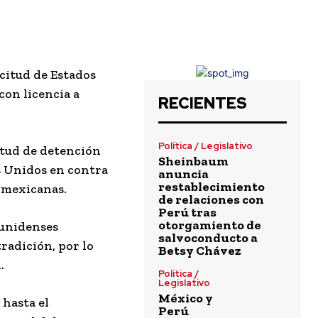
icitud de Estados
on licencia a
RECIENTES
Política / Legislativo
itud de detención
Sheinbaum
s Unidos en contra
anuncia
restablecimiento
 mexicanas.
de relaciones con
Perú tras
otorgamiento de
ounidenses
salvoconducto a
radición, por lo
Betsy Chávez
.
Política /
Legislativo
México y
 hasta el
Perú