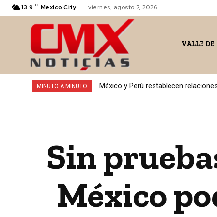
C
13.9
Mexico City
viernes, agosto 7, 2026
VALLE DE
México y Perú restablecen relacione
MINUTO A MINUTO
Sin pruebas
México po