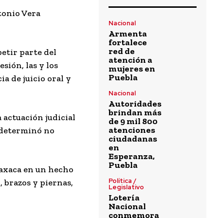
tonio Vera
Nacional
Armenta
fortalece
red de
etir parte del
atención a
esión, las y los
mujeres en
Puebla
ia de juicio oral y
Nacional
Autoridades
brindan más
a actuación judicial
de 9 mil 800
atenciones
N determinó no
ciudadanas
en
Esperanza,
Puebla
Oaxaca en un hecho
Política /
 brazos y piernas,
Legislativo
Lotería
Nacional
conmemora