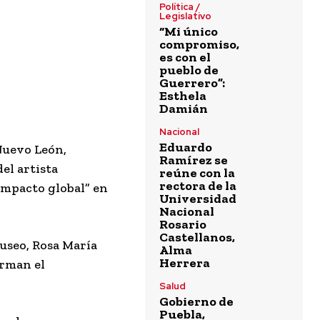
Política /
Legislativo
“Mi único
compromiso,
es con el
pueblo de
Guerrero”:
Esthela
Damián
Nacional
Eduardo
Nuevo León,
Ramírez se
el artista
reúne con la
rectora de la
 impacto global” en
Universidad
Nacional
Rosario
Castellanos,
museo, Rosa María
Alma
Herrera
irman el
Salud
Gobierno de
Puebla,