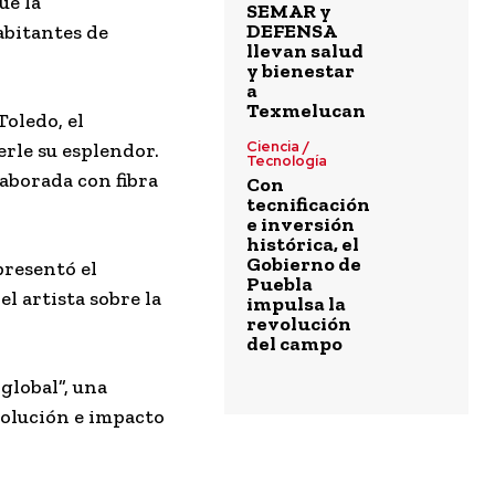
ue la
SEMAR y
DEFENSA
abitantes de
llevan salud
y bienestar
a
Texmelucan
Toledo, el
Ciencia /
erle su esplendor.
Tecnología
laborada con fibra
Con
tecnificación
e inversión
histórica, el
Gobierno de
presentó el
Puebla
l artista sobre la
impulsa la
revolución
del campo
global”, una
evolución e impacto