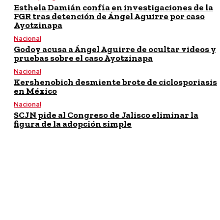
Esthela Damián confía en investigaciones de la
FGR tras detención de Ángel Aguirre por caso
Ayotzinapa
Nacional
Godoy acusa a Ángel Aguirre de ocultar videos y
pruebas sobre el caso Ayotzinapa
Nacional
Kershenobich desmiente brote de ciclosporiasis
en México
Nacional
SCJN pide al Congreso de Jalisco eliminar la
figura de la adopción simple