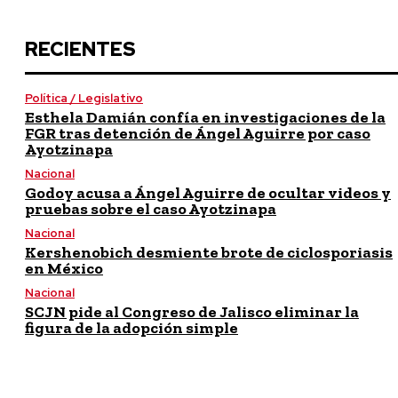
RECIENTES
Política / Legislativo
Esthela Damián confía en investigaciones de la
FGR tras detención de Ángel Aguirre por caso
Ayotzinapa
Nacional
Godoy acusa a Ángel Aguirre de ocultar videos y
pruebas sobre el caso Ayotzinapa
Nacional
Kershenobich desmiente brote de ciclosporiasis
en México
Nacional
SCJN pide al Congreso de Jalisco eliminar la
figura de la adopción simple