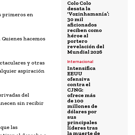
Colo Colo
desata la
‘Vozinhamanía’:
os primeros en
30 mil
aficionados
reciben como
héroe al
l. Quienes hacemos
portero
revelación del
Mundial 2026
Internacional
ctaculares y otras
Intensifica
alquier aspiración
EEUU
ofensiva
contra el
CJNG:
erivadas del
ofrece más
de 100
anecen sin recibir
millones de
dólares por
sus
principales
que las
líderes tras
la muerte de