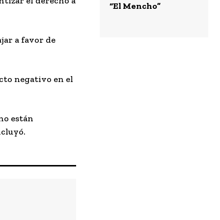
ntizar el derecho a
“El Mencho”
jar a favor de
cto negativo en el
 no están
ncluyó.