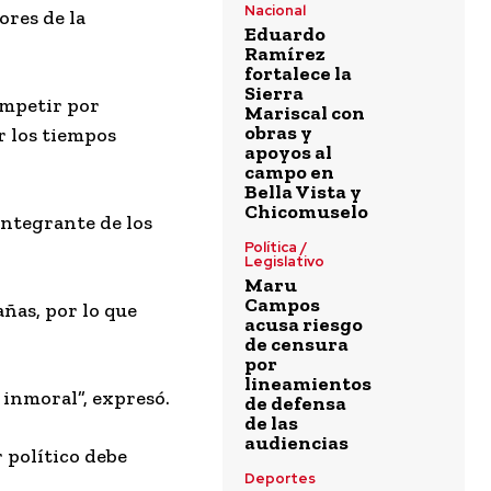
Nacional
ores de la
Eduardo
Ramírez
fortalece la
Sierra
ompetir por
Mariscal con
obras y
r los tiempos
apoyos al
campo en
Bella Vista y
Chicomuselo
integrante de los
Política /
Legislativo
Maru
Campos
ñas, por lo que
acusa riesgo
de censura
por
lineamientos
o inmoral”, expresó.
de defensa
de las
audiencias
 político debe
Deportes