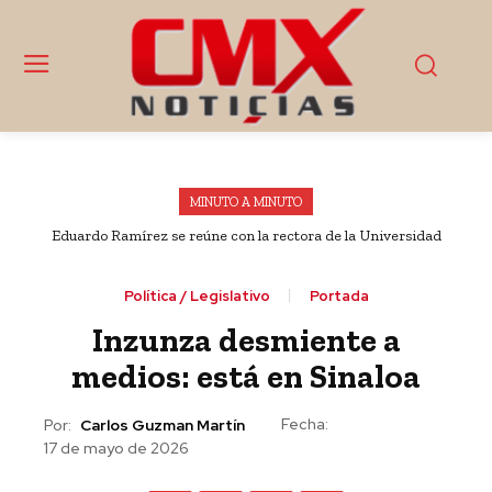
MINUTO A MINUTO
Eduardo Ramírez se reúne con la rectora de la Universidad
Gobierno de Puebla, SEMAR y DEFENSA llevan salud y
Nacional Rosario Castellanos, Alma Herrera
bienestar a Texmelucan
Política / Legislativo
Portada
Inzunza desmiente a
medios: está en Sinaloa
Fecha:
Por:
Carlos Guzman Martín
17 de mayo de 2026