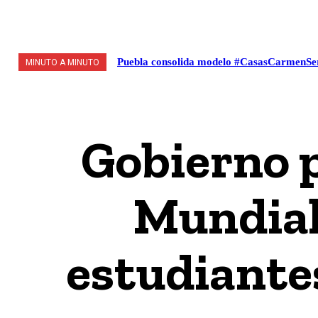
VALLE DE MÉXICO
POLÍTICA / LEGISLATIVO
S
Puebla consolida modelo #CasasCarmenSerd
MINUTO A MINUTO
Gobierno p
Mundial
estudiantes