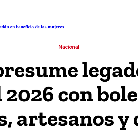
ALUD
CULTURA / ESPECTÁCULOS
CIENCIA / TECNOLO
án en beneficio de las mujeres
Nacional
resume legado
 2026 con bole
, artesanos y