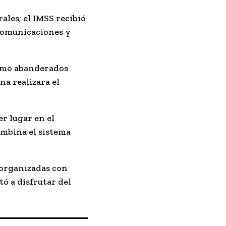
les; el IMSS recibió
 Comunicaciones y
como abanderados
na realizara el
er lugar en el
ombina el sistema
s organizadas con
tó a disfrutar del