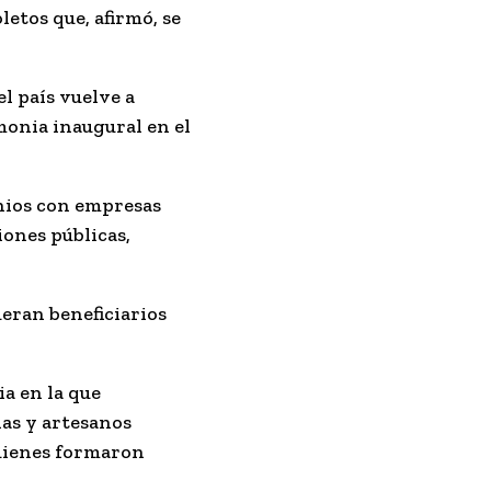
etos que, afirmó, se
l país vuelve a
monia inaugural en el
enios con empresas
iones públicas,
eran beneficiarios
ia en la que
nas y artesanos
quienes formaron