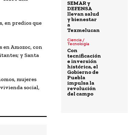
SEMAR y
DEFENSA
llevan salud
y bienestar
s, en predios que
a
Texmelucan
Ciencia /
Tecnología
os en Amozoc, con
Con
itantes; y Santa
tecnificación
e inversión
histórica, el
Gobierno de
Puebla
ónomos, mujeres
impulsa la
vivienda social,
revolución
del campo