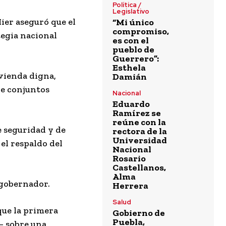
Política /
Legislativo
ier aseguró que el
“Mi único
compromiso,
tegia nacional
es con el
pueblo de
Guerrero”:
Esthela
vienda digna,
Damián
 de conjuntos
Nacional
Eduardo
Ramírez se
reúne con la
 seguridad y de
rectora de la
Universidad
el respaldo del
Nacional
Rosario
Castellanos,
Alma
 gobernador.
Herrera
Salud
que la primera
Gobierno de
Puebla,
— sobre una