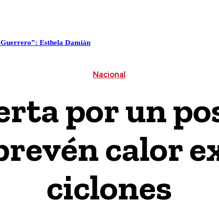
ALUD
CULTURA / ESPECTÁCULOS
CIENCIA / TECNOLO
e Guerrero”: Esthela Damián
Nacional
erta por un pos
prevén calor 
ciclones