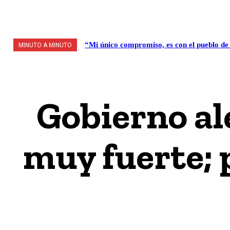
VALLE DE MÉXICO
POLÍTICA / LEGISLATIVO
S
“Mi único compromiso, es con el pueblo d
MINUTO A MINUTO
Gobierno al
muy fuerte; 